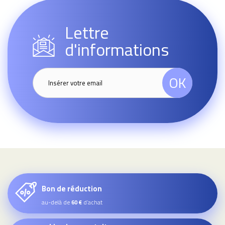
Lettre
d'informations
OK
Bon de réduction
au-delà de
d’achat
60 €