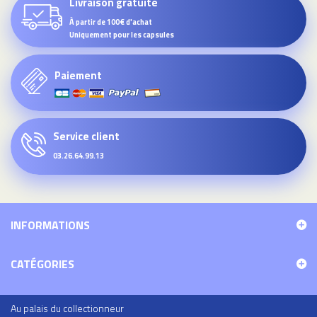
Livraison gratuite
À partir de 100€ d'achat
Uniquement pour les capsules
Paiement
Service client
03.26.64.99.13
INFORMATIONS
CATÉGORIES
Au palais du collectionneur