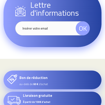
Lettre
d'informations
OK
Bon de réduction
au-delà de
d’achat
60 €
Livraison gratuite
À partir de 100€ d'achat