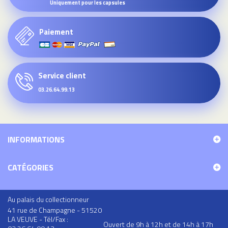
Uniquement pour les capsules
Paiement
Service client
03.26.64.99.13
INFORMATIONS
CATÉGORIES
Au palais du collectionneur
41 rue de Champagne - 51520
LA VEUVE - Tél/Fax :
Ouvert de 9h à 12h et de 14h à 17h