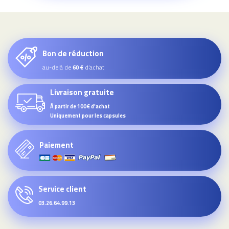
Bon de réduction
au-delà de
d’achat
60 €
Livraison gratuite
À partir de 100€ d'achat
Uniquement pour les capsules
Paiement
Service client
03.26.64.99.13