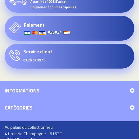
À partir de 100€ d'achat
Uniquement pour les capsules
Paiement
Service client
03.26.64.99.13
INFORMATIONS
CATÉGORIES
Au palais du collectionneur
41 rue de Champagne - 51520