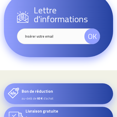
Lettre
d'informations
OK
Bon de réduction
au-delà de
d’achat
60 €
Livraison gratuite