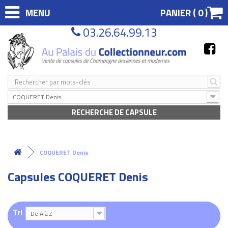
MENU
PANIER (
0
)
03.26.64.99.13
COQUERET Denis
RECHERCHE DE CAPSULE
COQUERET Denis
Capsules COQUERET Denis
Tri
De A à Z