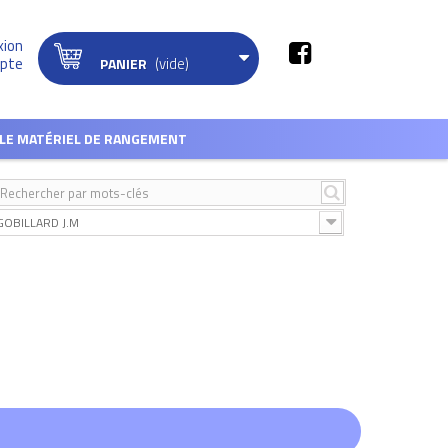
xion
(vide)
pte
PANIER
LE MATÉRIEL DE RANGEMENT
GOBILLARD J.M