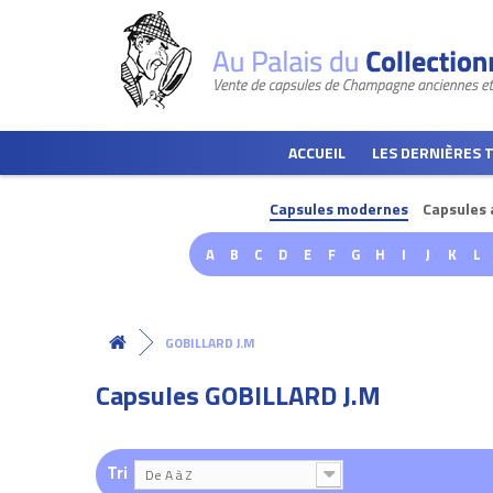
ACCUEIL
LES DERNIÈRES 
Capsules modernes
Capsules 
A
B
C
D
E
F
G
H
I
J
K
L
GOBILLARD J.M
Capsules GOBILLARD J.M
Tri
De A à Z