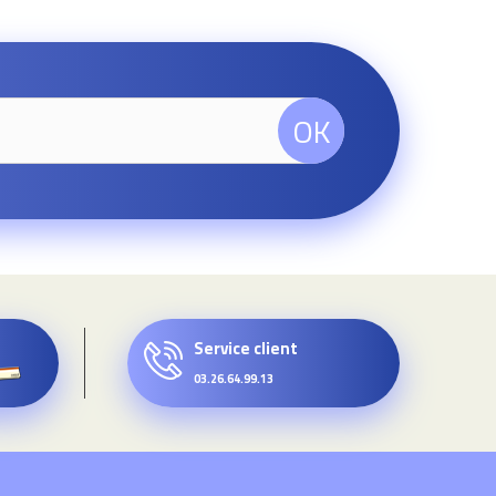
OK
Service client
03.26.64.99.13