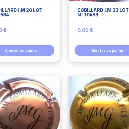
ILLARD J.M 20 LOT
GOBILLARD J.M 23 LOT
584
N°10453
0 €
5,00 €
Ajouter au panier
Ajouter au panier