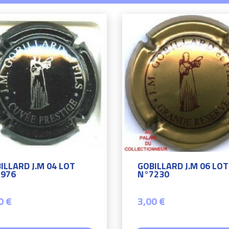
ILLARD J.M 04 LOT
GOBILLARD J.M 06 LOT
976
N°7230
0 €
3,00 €