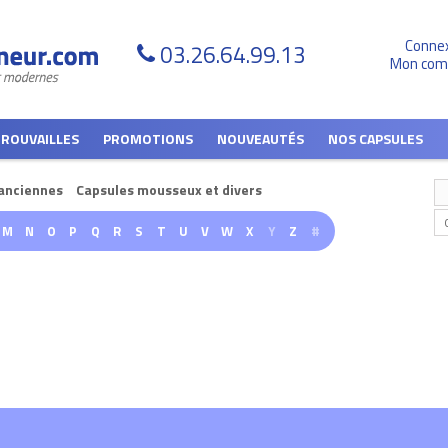
Conne
03.26.64.99.13
Mon com
TROUVAILLES
PROMOTIONS
NOUVEAUTÉS
NOS CAPSULES
anciennes
Capsules mousseux et divers
M
N
O
P
Q
R
S
T
U
V
W
X
Y
Z
#