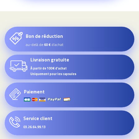
Bon de réduction
au-delà de
d’achat
60 €
Livraison gratuite
À partir de 100€ d'achat
Uniquement pour les capsules
Paiement
Service client
03.26.64.99.13