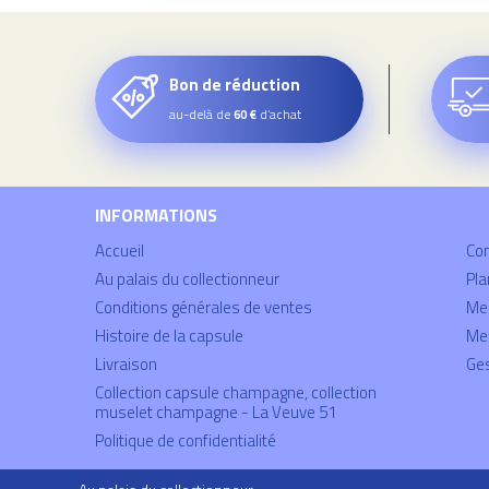
Bon de réduction
au-delà de
d’achat
60 €
INFORMATIONS
Accueil
Co
Au palais du collectionneur
Pla
Conditions générales de ventes
Mei
Histoire de la capsule
Men
Livraison
Ges
Collection capsule champagne, collection
muselet champagne - La Veuve 51
Politique de confidentialité