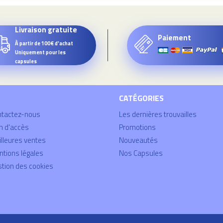
Livraison gratuite
Paiement
À partir de 100€ d'achat
Uniquement pour les
capsules
CATÉGORIES
ntactez-nous
Les dernières trouvailles
n d'accès
Promotions
lleures ventes
Nouveautés
tions légales
Nos Capsules
tion des cookies