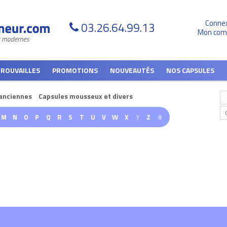
Conne
03.26.64.99.13
Mon com
TROUVAILLES
PROMOTIONS
NOUVEAUTÉS
NOS CAPSULES
anciennes
Capsules mousseux et divers
M
N
O
P
Q
R
S
T
U
V
W
X
Y
Z
#