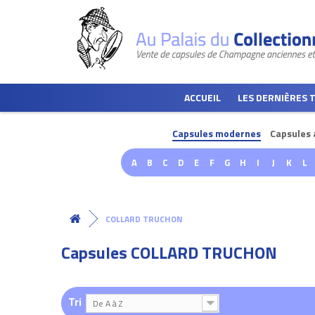
ACCUEIL
LES DERNIÈRES 
Capsules modernes
Capsules 
A
B
C
D
E
F
G
H
I
J
K
L
COLLARD TRUCHON
Capsules COLLARD TRUCHON
Tri
De A à Z