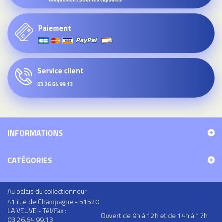
Paiement
Service client
03.26.64.99.13
INFORMATIONS
CATÉGORIES
Au palais du collectionneur
41 rue de Champagne - 51520
LA VEUVE - Tél/Fax :
Ouvert de 9h à 12h et de 14h à 17h
03.26.64.99.13