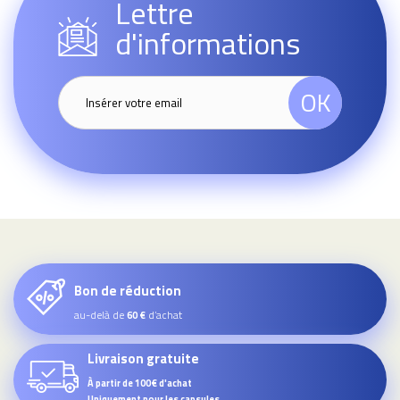
Lettre
d'informations
OK
Bon de réduction
au-delà de
d’achat
60 €
Livraison gratuite
À partir de 100€ d'achat
Uniquement pour les capsules