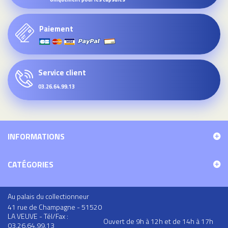
Paiement
Service client
03.26.64.99.13
INFORMATIONS
CATÉGORIES
Au palais du collectionneur
41 rue de Champagne - 51520
LA VEUVE - Tél/Fax :
Ouvert de 9h à 12h et de 14h à 17h
03.26.64.99.13