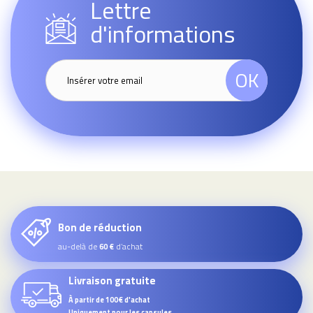
Lettre
d'informations
OK
Bon de réduction
au-delà de
d’achat
60 €
Livraison gratuite
À partir de 100€ d'achat
Uniquement pour les capsules