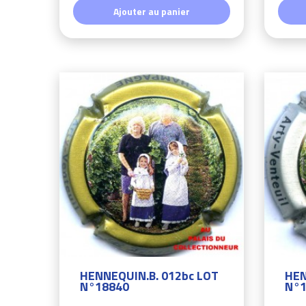
Ajouter au panier
HENNEQUIN.B. 012bc LOT
HEN
N°18840
N°1