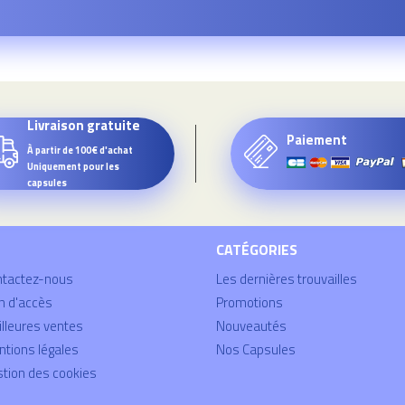
Livraison gratuite
Paiement
À partir de 100€ d'achat
Uniquement pour les
capsules
CATÉGORIES
ntactez-nous
Les dernières trouvailles
n d'accès
Promotions
lleures ventes
Nouveautés
tions légales
Nos Capsules
tion des cookies