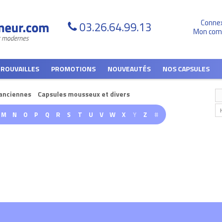
Conne
03.26.64.99.13
Mon com
TROUVAILLES
PROMOTIONS
NOUVEAUTÉS
NOS CAPSULES
anciennes
Capsules mousseux et divers
M
N
O
P
Q
R
S
T
U
V
W
X
Y
Z
#