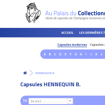
ACCUEIL
LES DERNIÈRES 
Capsules modernes
Capsules 
A
B
C
D
E
F
G
H
I
J
K
L
HENNEQUIN B.
Capsules HENNEQUIN B.
Tri
De A à Z