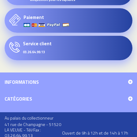
Paiement
Service client
03.26.64.99.13
INFORMATIONS
CATÉGORIES
Au palais du collectionneur
41 rue de Champagne - 51520
LA VEUVE - Tél/Fax :
Ouvert de 9h à 12h et de 14h à 17h
03.26.64.99.13