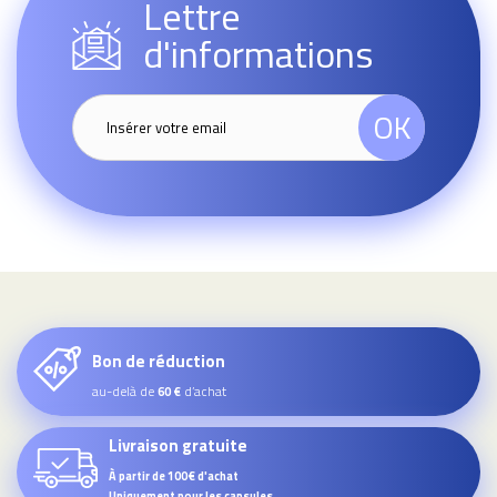
Lettre
d'informations
OK
Bon de réduction
au-delà de
d’achat
60 €
Livraison gratuite
À partir de 100€ d'achat
Uniquement pour les capsules