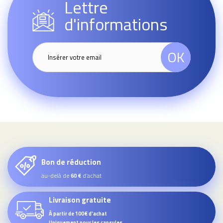
Lettre
d'informations
OK
Bon de réduction
au-delà de
d’achat
60 €
Livraison gratuite
À partir de 100€ d'achat
Uniquement pour les capsules