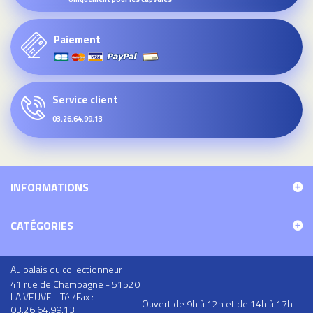
Paiement
Service client
03.26.64.99.13
INFORMATIONS
CATÉGORIES
Au palais du collectionneur
41 rue de Champagne - 51520
LA VEUVE - Tél/Fax :
Ouvert de 9h à 12h et de 14h à 17h
03.26.64.99.13