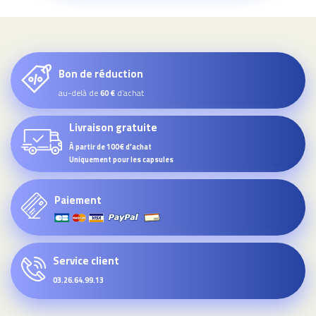
Bon de réduction
au-delà de
d’achat
60 €
Livraison gratuite
À partir de 100€ d'achat
Uniquement pour les capsules
Paiement
Service client
03.26.64.99.13