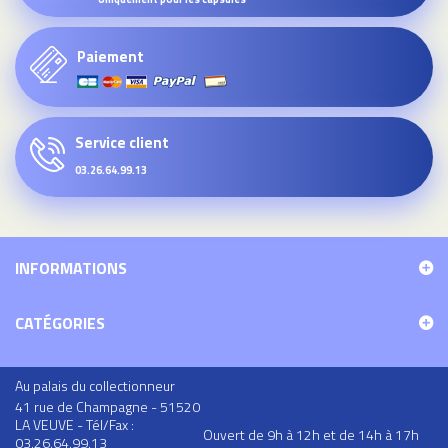
Paiement
Service client
03.26.64.99.13
INFORMATIONS
CATÉGORIES
Au palais du collectionneur
41 rue de Champagne - 51520
LA VEUVE - Tél/Fax :
Ouvert de 9h à 12h et de 14h à 17h
03.26.64.99.13