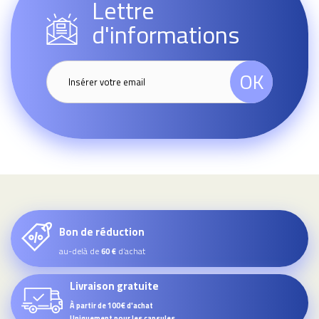
Lettre
d'informations
OK
Bon de réduction
au-delà de
d’achat
60 €
Livraison gratuite
À partir de 100€ d'achat
Uniquement pour les capsules