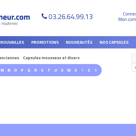
Conne
03.26.64.99.13
Mon com
TROUVAILLES
PROMOTIONS
NOUVEAUTÉS
NOS CAPSULES
anciennes
Capsules mousseux et divers
M
N
O
P
Q
R
S
T
U
V
W
X
Y
Z
#