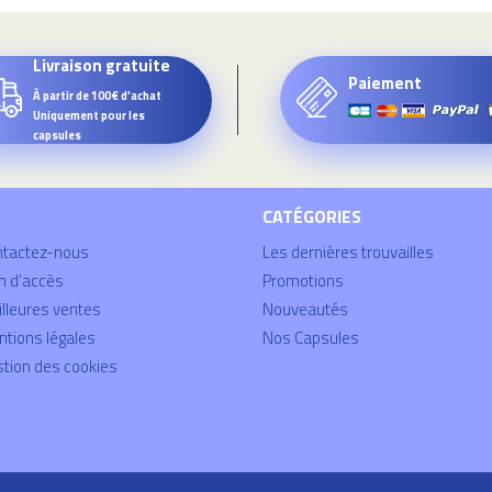
Livraison gratuite
Paiement
À partir de 100€ d'achat
Uniquement pour les
capsules
CATÉGORIES
ntactez-nous
Les dernières trouvailles
n d'accès
Promotions
lleures ventes
Nouveautés
tions légales
Nos Capsules
tion des cookies