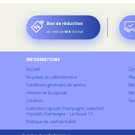
Bon de réduction
au-delà de
d’achat
60 €
INFORMATIONS
Accueil
Co
Au palais du collectionneur
Pla
Conditions générales de ventes
Mei
Histoire de la capsule
Men
Livraison
Ges
Collection capsule champagne, collection
muselet champagne - La Veuve 51
Politique de confidentialité