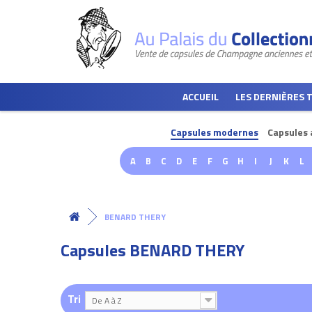
ACCUEIL
LES DERNIÈRES 
Capsules modernes
Capsules 
A
B
C
D
E
F
G
H
I
J
K
L
BENARD THERY
Capsules BENARD THERY
Tri
De A à Z