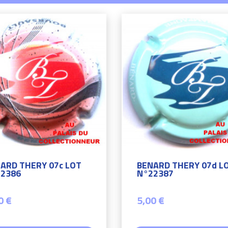
ARD THERY 07c LOT
BENARD THERY 07d L
2386
N°22387
0 €
5,00 €