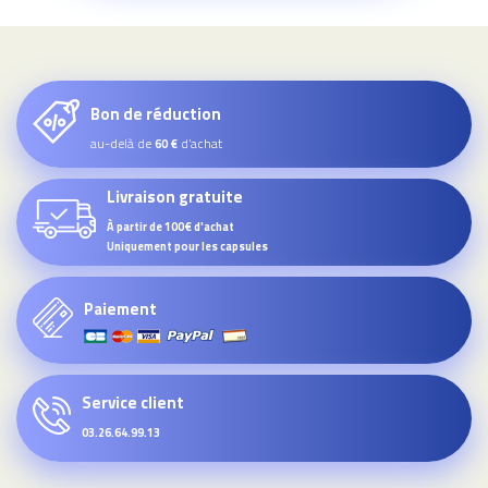
Bon de réduction
au-delà de
d’achat
60 €
Livraison gratuite
À partir de 100€ d'achat
Uniquement pour les capsules
Paiement
Service client
03.26.64.99.13