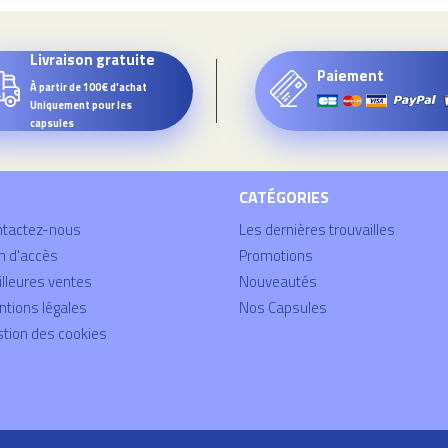
Livraison gratuite
Paiement
À partir de 100€ d'achat
Uniquement pour les
capsules
CATÉGORIES
ntactez-nous
Les dernières trouvailles
n d'accès
Promotions
lleures ventes
Nouveautés
tions légales
Nos Capsules
tion des cookies