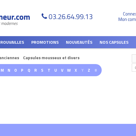
Conne
03.26.64.99.13
Mon com
TROUVAILLES
PROMOTIONS
NOUVEAUTÉS
NOS CAPSULES
anciennes
Capsules mousseux et divers
M
N
O
P
Q
R
S
T
U
V
W
X
Y
Z
#