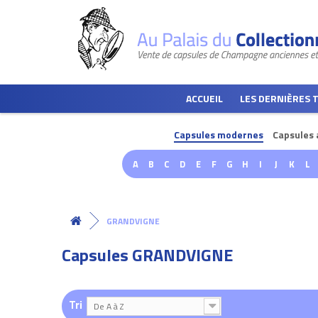
ACCUEIL
LES DERNIÈRES 
Capsules modernes
Capsules 
A
B
C
D
E
F
G
H
I
J
K
L
GRANDVIGNE
Capsules GRANDVIGNE
Tri
De A à Z