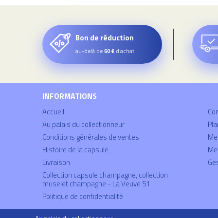
Bon de réduction
au-delà de
d’achat
60 €
INFORMATIONS
Accueil
Co
Au palais du collectionneur
Pla
Conditions générales de ventes
Mei
Histoire de la capsule
Men
Livraison
Ges
Collection capsule champagne, collection
muselet champagne - La Veuve 51
Politique de confidentialité