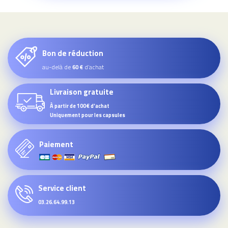
Bon de réduction
au-delà de
d’achat
60 €
Livraison gratuite
À partir de 100€ d'achat
Uniquement pour les capsules
Paiement
Service client
03.26.64.99.13