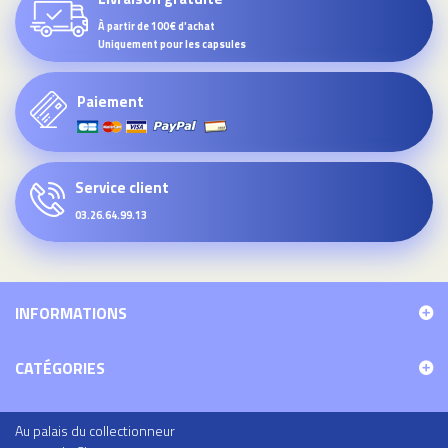
À partir de 100€ d'achat
Uniquement pour les capsules
Paiement
Service client
03.26.64.99.13
INFORMATIONS
CATÉGORIES
Au palais du collectionneur