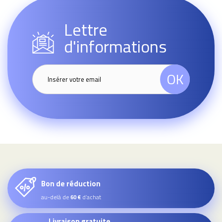
Lettre
d'informations
OK
Bon de réduction
au-delà de
d’achat
60 €
Livraison gratuite