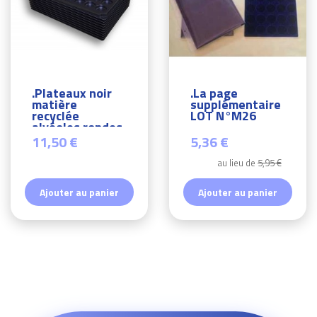
.Plateaux noir
.La page
matière
supplémentaire
recyclée
LOT N°M26
alvéoles rondes
X10 LOT...
11,50 €
5,36 €
au lieu de
5,95 €
Ajouter au panier
Ajouter au panier