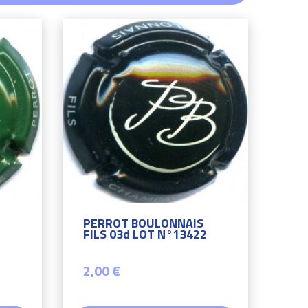
PERROT BOULONNAIS
FILS 03d LOT N°13422
2,00 €