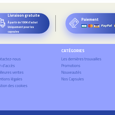
Livraison gratuite
Paiement
À partir de 100€ d'achat
Uniquement pour les
capsules
CATÉGORIES
ntactez-nous
Les dernières trouvailles
n d'accès
Promotions
lleures ventes
Nouveautés
tions légales
Nos Capsules
tion des cookies