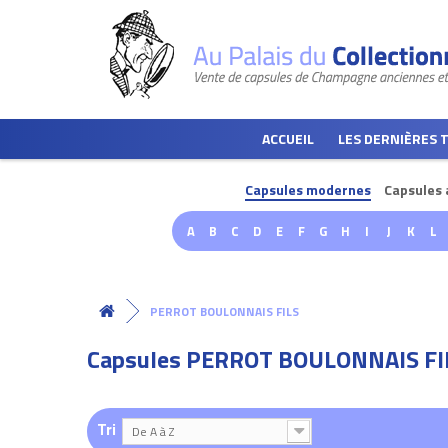
ACCUEIL
LES DERNIÈRES 
Capsules modernes
Capsules 
A
B
C
D
E
F
G
H
I
J
K
L
PERROT BOULONNAIS FILS
Capsules PERROT BOULONNAIS FI
Tri
De A à Z