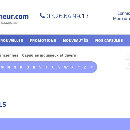
Conne
03.26.64.99.13
Mon com
TROUVAILLES
PROMOTIONS
NOUVEAUTÉS
NOS CAPSULES
anciennes
Capsules mousseux et divers
M
N
O
P
Q
R
S
T
U
V
W
X
Y
Z
#
LS