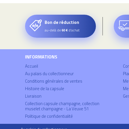
Bon de réduction
au-delà de
d’achat
60 €
INFORMATIONS
Accueil
Co
Au palais du collectionneur
Pla
Conditions générales de ventes
Mei
Histoire de la capsule
Men
Livraison
Ges
Collection capsule champagne, collection
muselet champagne - La Veuve 51
Politique de confidentialité