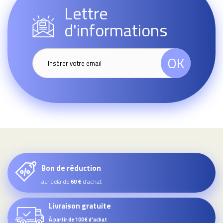
Lettre
d'informations
OK
Bon de réduction
au-delà de
d’achat
60 €
Livraison gratuite
À partir de 100€ d'achat