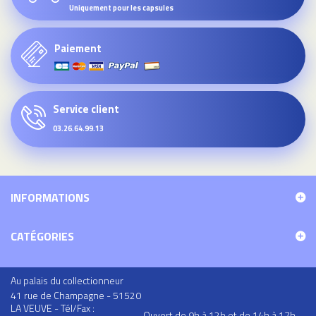
Uniquement pour les capsules
Paiement
Service client
03.26.64.99.13
INFORMATIONS
CATÉGORIES
Au palais du collectionneur
41 rue de Champagne - 51520
LA VEUVE - Tél/Fax :
Ouvert de 9h à 12h et de 14h à 17h