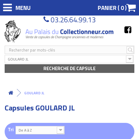
MENU
PANIER (
0
)
03.26.64.99.13
GOULARD JL
RECHERCHE DE CAPSULE
GOULARD JL
Capsules GOULARD JL
Tri
De A à Z