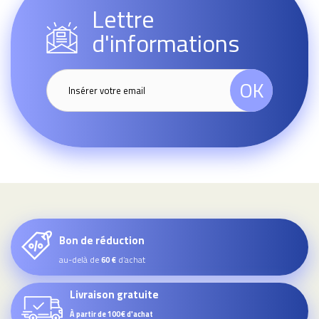
Lettre
d'informations
OK
Bon de réduction
au-delà de
d’achat
60 €
Livraison gratuite
À partir de 100€ d'achat