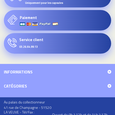
Uniquement pour les capsules
Paiement
Service client
03.26.64.99.13
INFORMATIONS
CATÉGORIES
Au palais du collectionneur
41 rue de Champagne - 51520
LA VEUVE - Tél/Fax :
Ouvert de 9h à 12h et de 14h à 17h