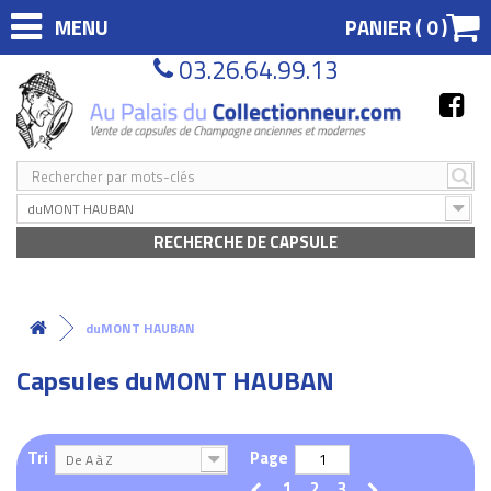
MENU
PANIER (
0
)
03.26.64.99.13
duMONT HAUBAN
RECHERCHE DE CAPSULE
duMONT HAUBAN
Capsules duMONT HAUBAN
Tri
Page
De A à Z
1
2
3