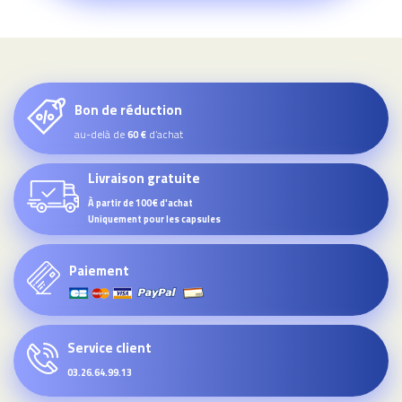
Bon de réduction
au-delà de
d’achat
60 €
Livraison gratuite
À partir de 100€ d'achat
Uniquement pour les capsules
Paiement
Service client
03.26.64.99.13