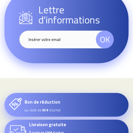
Lettre
d'informations
OK
Bon de réduction
au-delà de
d’achat
60 €
Livraison gratuite
À partir de 100€ d'achat