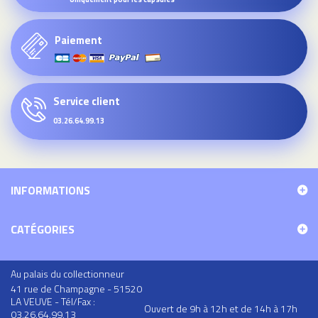
Paiement
Service client
03.26.64.99.13
INFORMATIONS
CATÉGORIES
Au palais du collectionneur
41 rue de Champagne - 51520
LA VEUVE - Tél/Fax :
Ouvert de 9h à 12h et de 14h à 17h
03.26.64.99.13