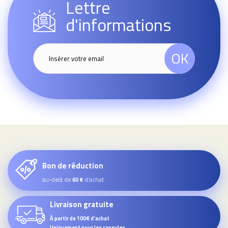
Lettre
d'informations
OK
Bon de réduction
au-delà de
d’achat
60 €
Livraison gratuite
À partir de 100€ d'achat
Uniquement pour les capsules