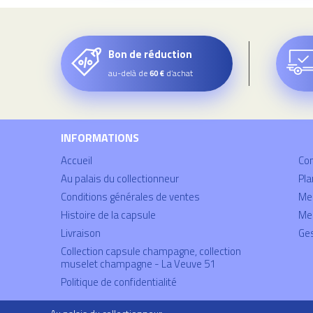
Bon de réduction
au-delà de
d’achat
60 €
INFORMATIONS
Accueil
Co
Au palais du collectionneur
Pla
Conditions générales de ventes
Mei
Histoire de la capsule
Men
Livraison
Ges
Collection capsule champagne, collection
muselet champagne - La Veuve 51
Politique de confidentialité