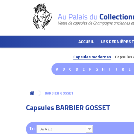
ACCUEIL
LES DERNIÈRES 
Capsules modernes
Capsules 
A
B
C
D
E
F
G
H
I
J
K
L
BARBIER GOSSET
Capsules BARBIER GOSSET
Tri
De A à Z