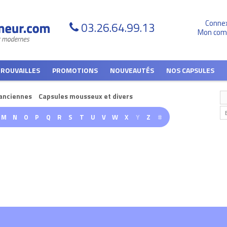
Conne
03.26.64.99.13
Mon com
TROUVAILLES
PROMOTIONS
NOUVEAUTÉS
NOS CAPSULES
anciennes
Capsules mousseux et divers
M
N
O
P
Q
R
S
T
U
V
W
X
Y
Z
#