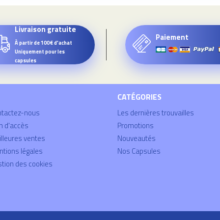
Livraison gratuite
Paiement
À partir de 100€ d'achat
Uniquement pour les
capsules
CATÉGORIES
ntactez-nous
Les dernières trouvailles
n d'accès
Promotions
lleures ventes
Nouveautés
tions légales
Nos Capsules
tion des cookies