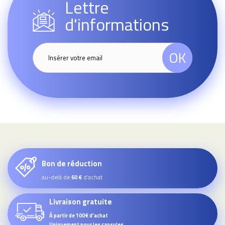
Lettre
d'informations
OK
Bon de réduction
au-delà de
d’achat
60 €
Livraison gratuite
À partir de 100€ d'achat
Uniquement pour les capsules