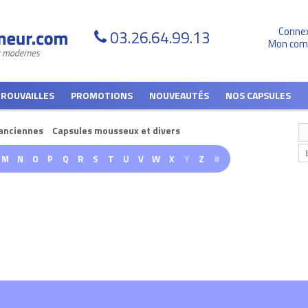
Conne
03.26.64.99.13
Mon com
TROUVAILLES
PROMOTIONS
NOUVEAUTÉS
NOS CAPSULES
anciennes
Capsules mousseux et divers
M
N
O
P
Q
R
S
T
U
V
W
X
Y
Z
#