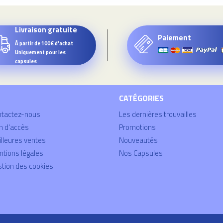
Livraison gratuite
Paiement
À partir de 100€ d'achat
Uniquement pour les
capsules
CATÉGORIES
ntactez-nous
Les dernières trouvailles
n d'accès
Promotions
lleures ventes
Nouveautés
tions légales
Nos Capsules
tion des cookies