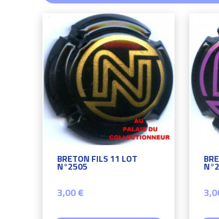
BRETON FILS 11 LOT
BRE
N°2505
N°2
3,00 €
3,0