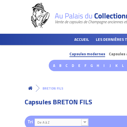
ACCUEIL
LES DERNIÈRES 
Capsules modernes
Capsules 
A
B
C
D
E
F
G
H
I
J
K
L
BRETON FILS
Capsules BRETON FILS
Tri
De A à Z