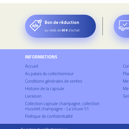
Bon de réduction
au-delà de
d’achat
60 €
INFORMATIONS
Accueil
Co
Au palais du collectionneur
Pla
Conditions générales de ventes
Mei
Histoire de la capsule
Men
Livraison
Ges
Collection capsule champagne, collection
muselet champagne - La Veuve 51
Politique de confidentialité