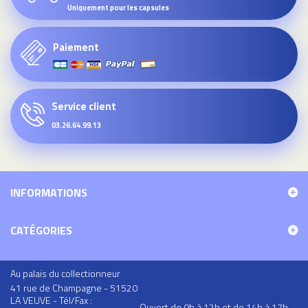
Uniquement pour les capsules
Paiement
Service client
03.26.64.99.13
INFORMATIONS
CATÉGORIES
Au palais du collectionneur
41 rue de Champagne - 51520
LA VEUVE - Tél/Fax :
Ouvert de 9h à 12h et de 14h à 17h