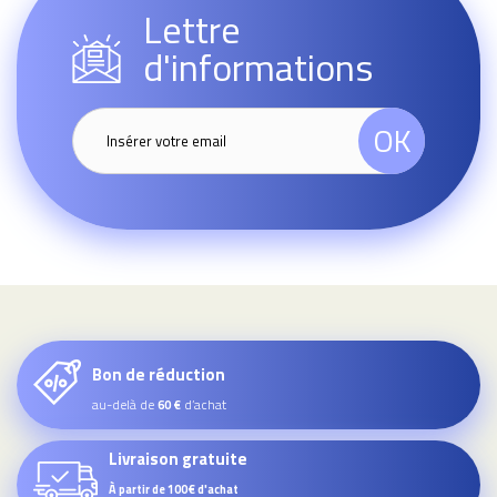
Lettre
d'informations
OK
Bon de réduction
au-delà de
d’achat
60 €
Livraison gratuite
À partir de 100€ d'achat