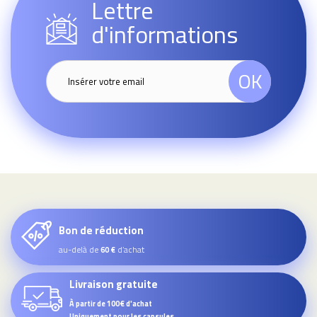
Lettre
d'informations
OK
Bon de réduction
au-delà de
d’achat
60 €
Livraison gratuite
À partir de 100€ d'achat
Uniquement pour les capsules