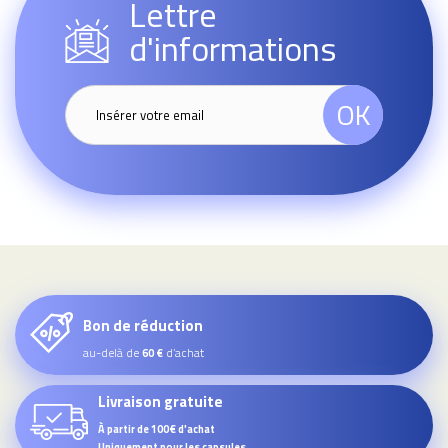
Lettre
d'informations
OK
Bon de réduction
au-delà de
d’achat
60 €
Livraison gratuite
À partir de 100€ d'achat
Uniquement pour les capsules