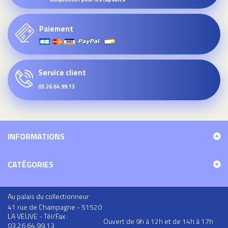
Paiement
Service client
03.26.64.99.13
INFORMATIONS
CATÉGORIES
Au palais du collectionneur
41 rue de Champagne - 51520
LA VEUVE - Tél/Fax :
Ouvert de 9h à 12h et de 14h à 17h
03.26.64.99.13