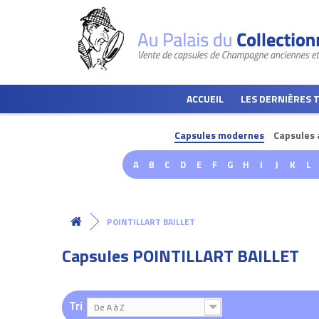
ACCUEIL
LES DERNIÈRES 
Capsules modernes
Capsules 
A
B
C
D
E
F
G
H
I
J
K
L
POINTILLART BAILLET
Capsules POINTILLART BAILLET
Tri
De A à Z