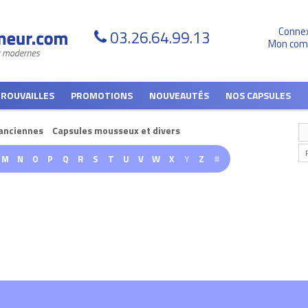
Conne
03.26.64.99.13
Mon com
TROUVAILLES
PROMOTIONS
NOUVEAUTÉS
NOS CAPSULES
anciennes
Capsules mousseux et divers
M
N
O
P
Q
R
S
T
U
V
W
X
Y
Z
#