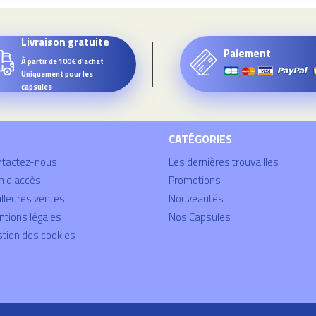
Livraison gratuite
Paiement
À partir de 100€ d'achat
Uniquement pour les
capsules
CATÉGORIES
ntactez-nous
Les dernières trouvailles
n d'accès
Promotions
lleures ventes
Nouveautés
tions légales
Nos Capsules
tion des cookies