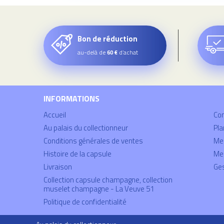
Bon de réduction
au-delà de
d’achat
60 €
INFORMATIONS
Accueil
Co
Au palais du collectionneur
Pla
Conditions générales de ventes
Mei
Histoire de la capsule
Men
Livraison
Ges
Collection capsule champagne, collection
muselet champagne - La Veuve 51
Politique de confidentialité