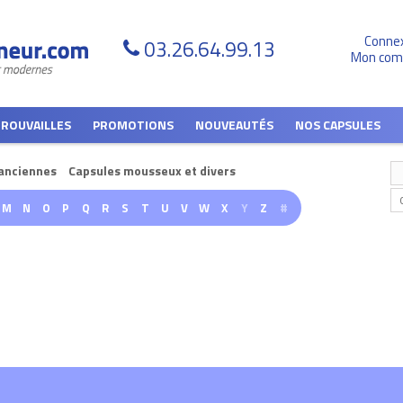
Conne
03.26.64.99.13
Mon com
TROUVAILLES
PROMOTIONS
NOUVEAUTÉS
NOS CAPSULES
anciennes
Capsules mousseux et divers
M
N
O
P
Q
R
S
T
U
V
W
X
Y
Z
#