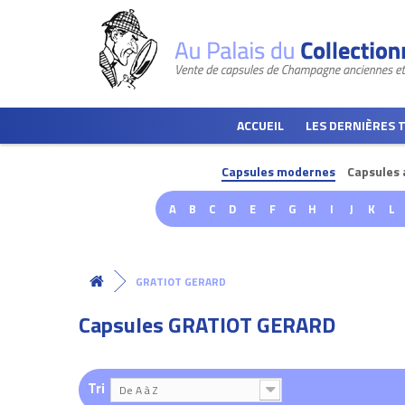
ACCUEIL
LES DERNIÈRES 
Capsules modernes
Capsules 
A
B
C
D
E
F
G
H
I
J
K
L
GRATIOT GERARD
Capsules GRATIOT GERARD
Tri
De A à Z