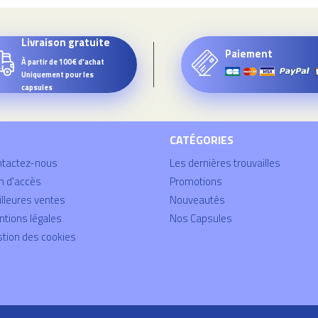
Livraison gratuite
Paiement
À partir de 100€ d'achat
Uniquement pour les
capsules
CATÉGORIES
ntactez-nous
Les dernières trouvailles
n d'accès
Promotions
lleures ventes
Nouveautés
tions légales
Nos Capsules
tion des cookies