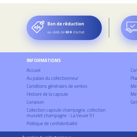
Bon de réduction
au-delà de
d’achat
60 €
INFORMATIONS
Accueil
Co
Au palais du collectionneur
Pla
Conditions générales de ventes
Mei
Histoire de la capsule
Men
Livraison
Ges
Collection capsule champagne, collection
muselet champagne - La Veuve 51
Politique de confidentialité