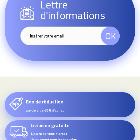
Lettre
d'informations
OK
Bon de réduction
au-delà de
d’achat
60 €
Livraison gratuite
À partir de 100€ d'achat
Uniquement pour les capsules