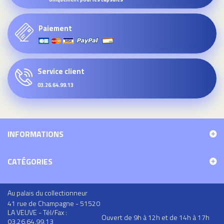
Paiement
Service client
03.26.64.99.13
INFORMATIONS
CATÉGORIES
Au palais du collectionneur
41 rue de Champagne - 51520
LA VEUVE - Tél/Fax :
Ouvert de 9h à 12h et de 14h à 17h
03.26.64.99.13