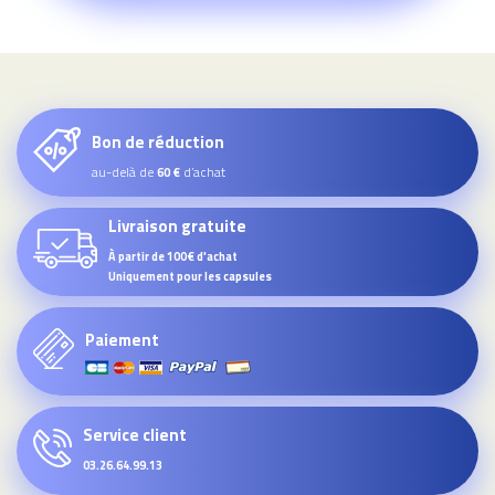
Bon de réduction
au-delà de
d’achat
60 €
Livraison gratuite
À partir de 100€ d'achat
Uniquement pour les capsules
Paiement
Service client
03.26.64.99.13