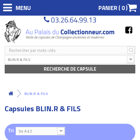
MENU
PANIER (
0
)
03.26.64.99.13
BLIN.R & FILS
RECHERCHE DE CAPSULE
BLIN.R & FILS
Capsules BLIN.R & FILS
Tri
De A à Z