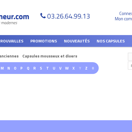
Conne
03.26.64.99.13
Mon com
TROUVAILLES
PROMOTIONS
NOUVEAUTÉS
NOS CAPSULES
anciennes
Capsules mousseux et divers
M
N
O
P
Q
R
S
T
U
V
W
X
Y
Z
#