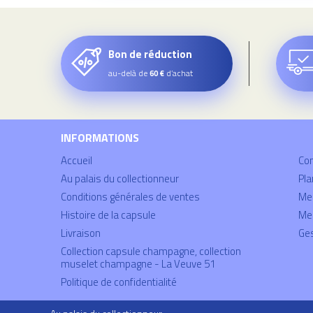
Bon de réduction
au-delà de
d’achat
60 €
INFORMATIONS
Accueil
Co
Au palais du collectionneur
Pla
Conditions générales de ventes
Mei
Histoire de la capsule
Men
Livraison
Ges
Collection capsule champagne, collection
muselet champagne - La Veuve 51
Politique de confidentialité