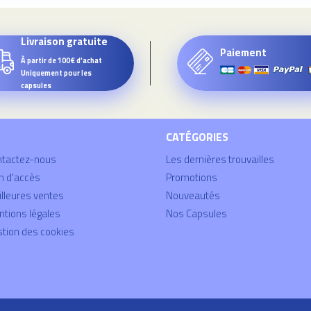
Livraison gratuite
Paiement
À partir de 100€ d'achat
Uniquement pour les
capsules
CATÉGORIES
ntactez-nous
Les dernières trouvailles
n d'accès
Promotions
lleures ventes
Nouveautés
tions légales
Nos Capsules
tion des cookies