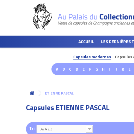
ACCUEIL
LES DERNIÈRES 
Capsules modernes
Capsules 
A
B
C
D
E
F
G
H
I
J
K
L
ETIENNE PASCAL
Capsules ETIENNE PASCAL
Tri
De A à Z