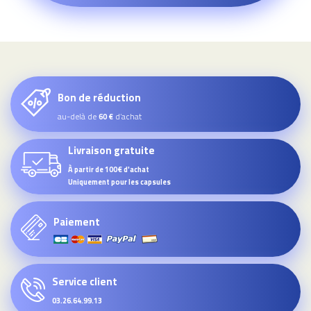
Bon de réduction
au-delà de
d’achat
60 €
Livraison gratuite
À partir de 100€ d'achat
Uniquement pour les capsules
Paiement
Service client
03.26.64.99.13