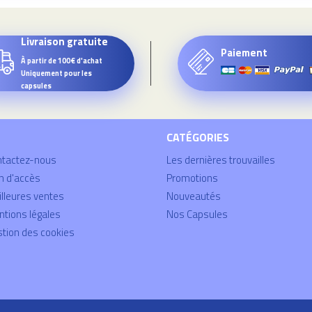
Livraison gratuite
Paiement
À partir de 100€ d'achat
Uniquement pour les
capsules
CATÉGORIES
ntactez-nous
Les dernières trouvailles
n d'accès
Promotions
lleures ventes
Nouveautés
tions légales
Nos Capsules
tion des cookies