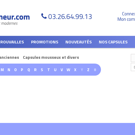
Conne
03.26.64.99.13
Mon com
TROUVAILLES
PROMOTIONS
NOUVEAUTÉS
NOS CAPSULES
anciennes
Capsules mousseux et divers
M
N
O
P
Q
R
S
T
U
V
W
X
Y
Z
#