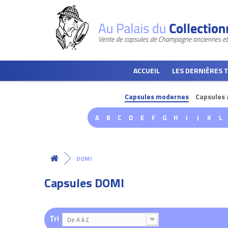
ACCUEIL
LES DERNIÈRES 
Capsules modernes
Capsules 
A
B
C
D
E
F
G
H
I
J
K
L
DOMI
Capsules DOMI
Tri
De A à Z