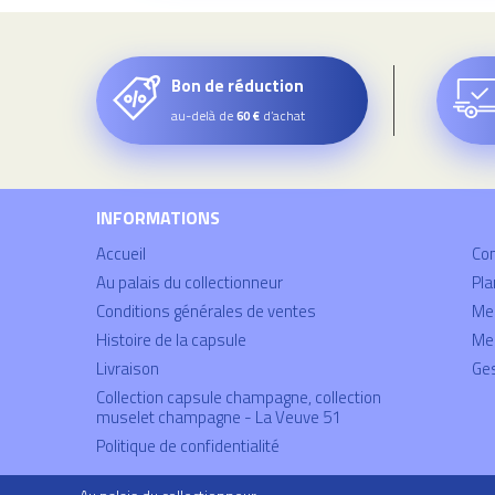
Bon de réduction
au-delà de
d’achat
60 €
INFORMATIONS
Accueil
Co
Au palais du collectionneur
Pla
Conditions générales de ventes
Mei
Histoire de la capsule
Men
Livraison
Ges
Collection capsule champagne, collection
muselet champagne - La Veuve 51
Politique de confidentialité