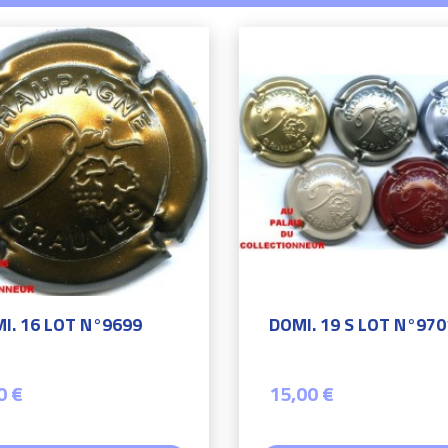
I. 16 LOT N°9699
DOMI. 19 S LOT N°970
0 €
15,00 €