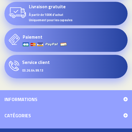
Livraison gratuite
À partir de 100€ d'achat
Uniquement pour les capsules
Paiement
Service client
03.26.64.99.13
INFORMATIONS
CATÉGORIES