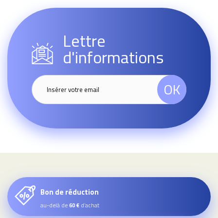
Lettre
d'informations
OK
Bon de réduction
au-delà de
d’achat
60 €