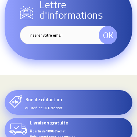
Lettre
d'informations
OK
Bon de réduction
au-delà de
d’achat
60 €
Livraison gratuite
À partir de 100€ d'achat
Uniquement pour les capsules