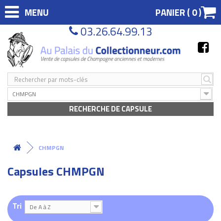
MENU
PANIER (
0
)
03.26.64.99.13
CHMPGN
RECHERCHE DE CAPSULE
CHMPGN
Capsules CHMPGN
Tri
De A à Z