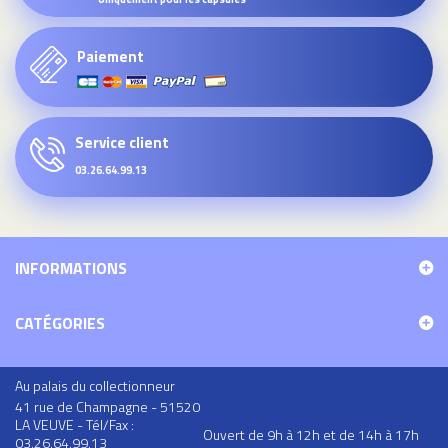
Paiement
Service client
03.26.64.99.13
INFORMATIONS
CATÉGORIES
Au palais du collectionneur
41 rue de Champagne - 51520
LA VEUVE - Tél/Fax :
Ouvert de 9h à 12h et de 14h à 17h
03.26.64.99.13