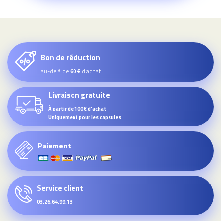
Bon de réduction
au-delà de
d’achat
60 €
Livraison gratuite
À partir de 100€ d'achat
Uniquement pour les capsules
Paiement
Service client
03.26.64.99.13