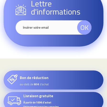
Lettre
d'informations
OK
Bon de réduction
au-delà de
d’achat
60 €
Livraison gratuite
À partir de 100€ d'achat
Uniquement pour les capsules