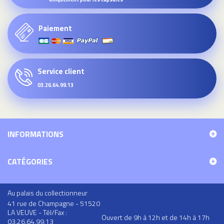
Paiement
Service client
03.26.64.99.13
INFORMATIONS
CATÉGORIES
Au palais du collectionneur
41 rue de Champagne - 51520
LA VEUVE - Tél/Fax :
Ouvert de 9h à 12h et de 14h à 17h
03.26.64.99.13