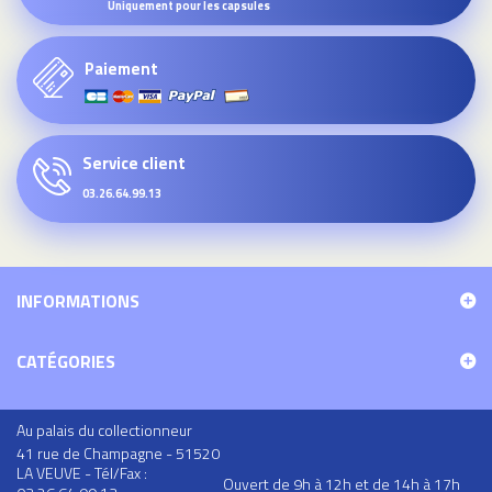
Uniquement pour les capsules
Paiement
Service client
03.26.64.99.13
INFORMATIONS
CATÉGORIES
Au palais du collectionneur
41 rue de Champagne - 51520
LA VEUVE - Tél/Fax :
Ouvert de 9h à 12h et de 14h à 17h