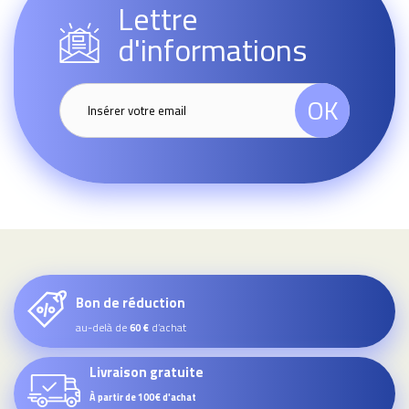
Lettre
d'informations
OK
Bon de réduction
au-delà de
d’achat
60 €
Livraison gratuite
À partir de 100€ d'achat