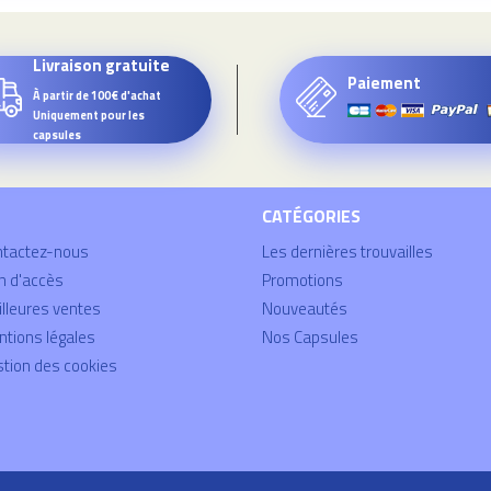
Livraison gratuite
Paiement
À partir de 100€ d'achat
Uniquement pour les
capsules
CATÉGORIES
ntactez-nous
Les dernières trouvailles
n d'accès
Promotions
lleures ventes
Nouveautés
tions légales
Nos Capsules
tion des cookies