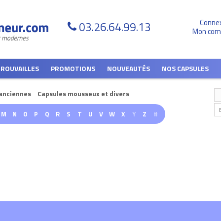
Conne
03.26.64.99.13
Mon com
TROUVAILLES
PROMOTIONS
NOUVEAUTÉS
NOS CAPSULES
anciennes
Capsules mousseux et divers
M
N
O
P
Q
R
S
T
U
V
W
X
Y
Z
#