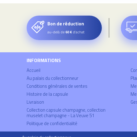
Bon de réduction
au-delà de
d’achat
60 €
INFORMATIONS
Accueil
Co
Au palais du collectionneur
Pla
Conditions générales de ventes
Mei
Histoire de la capsule
Men
Livraison
Ges
Collection capsule champagne, collection
muselet champagne - La Veuve 51
Politique de confidentialité