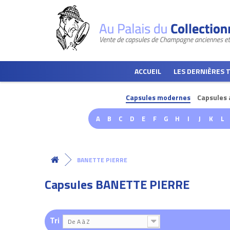
ACCUEIL
LES DERNIÈRES 
Capsules modernes
Capsules 
A
B
C
D
E
F
G
H
I
J
K
L
BANETTE PIERRE
Capsules BANETTE PIERRE
Tri
De A à Z