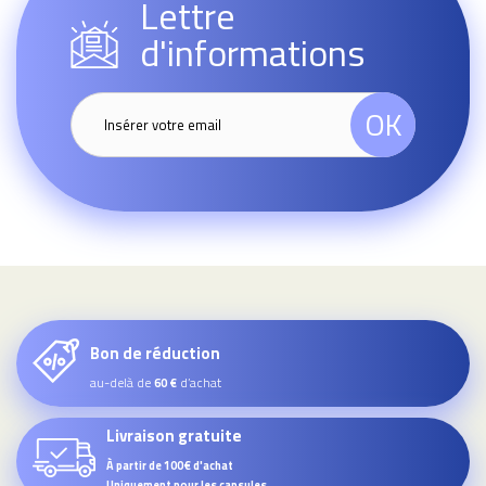
Lettre
d'informations
OK
Bon de réduction
au-delà de
d’achat
60 €
Livraison gratuite
À partir de 100€ d'achat
Uniquement pour les capsules