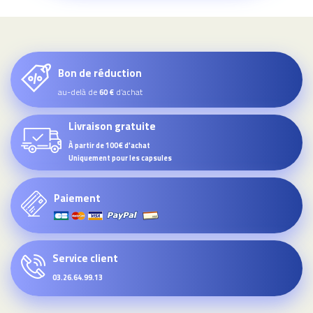
Bon de réduction
au-delà de
d’achat
60 €
Livraison gratuite
À partir de 100€ d'achat
Uniquement pour les capsules
Paiement
Service client
03.26.64.99.13