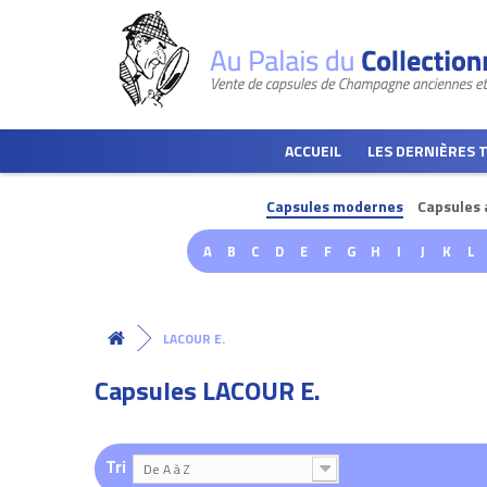
ACCUEIL
LES DERNIÈRES 
Capsules modernes
Capsules 
A
B
C
D
E
F
G
H
I
J
K
L
LACOUR E.
Capsules LACOUR E.
Tri
De A à Z