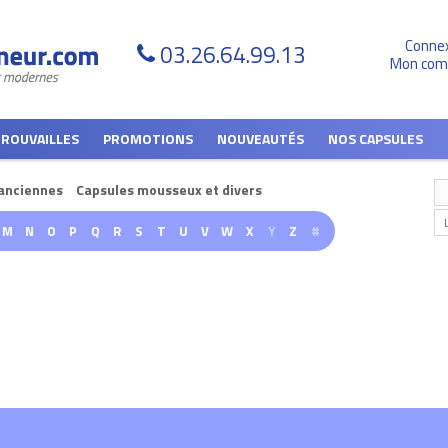
Conne
03.26.64.99.13
Mon com
TROUVAILLES
PROMOTIONS
NOUVEAUTÉS
NOS CAPSULES
anciennes
Capsules mousseux et divers
M
N
O
P
Q
R
S
T
U
V
W
X
Y
Z
#