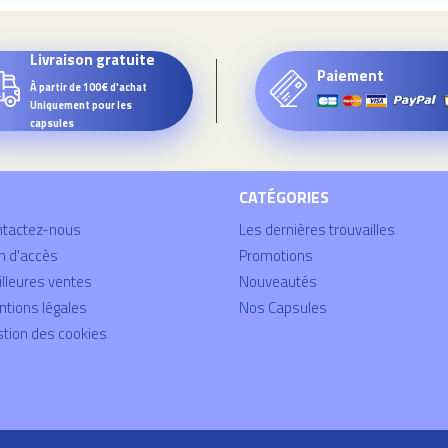
Livraison gratuite
Paiement
À partir de 100€ d'achat
Uniquement pour les
capsules
CATÉGORIES
ntactez-nous
Les dernières trouvailles
n d'accès
Promotions
lleures ventes
Nouveautés
tions légales
Nos Capsules
tion des cookies