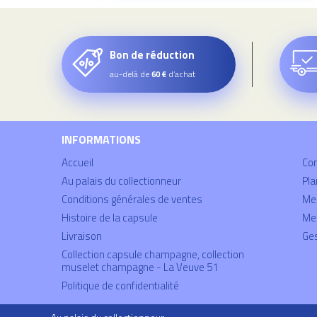
Bon de réduction
au-delà de
d’achat
60 €
INFORMATIONS
Accueil
Co
Au palais du collectionneur
Pla
Conditions générales de ventes
Mei
Histoire de la capsule
Men
Livraison
Ges
Collection capsule champagne, collection
muselet champagne - La Veuve 51
Politique de confidentialité