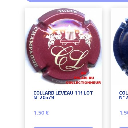
COLLARD LEVEAU 11f LOT
COL
N°20579
N°2
1,50 €
1,5