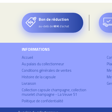
Bon de réduction
au-delà de
d’achat
60 €
INFORMATIONS
Accueil
Co
Au palais du collectionneur
Pla
Conditions générales de ventes
Mei
Histoire de la capsule
Men
Livraison
Ges
Collection capsule champagne, collection
muselet champagne - La Veuve 51
Politique de confidentialité