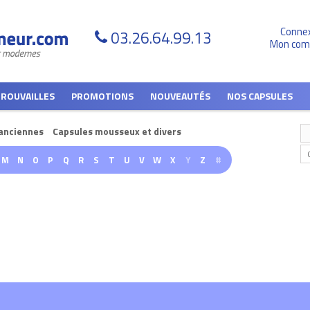
Conne
03.26.64.99.13
Mon com
TROUVAILLES
PROMOTIONS
NOUVEAUTÉS
NOS CAPSULES
anciennes
Capsules mousseux et divers
M
N
O
P
Q
R
S
T
U
V
W
X
Y
Z
#