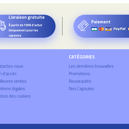
Livraison gratuite
Paiement
À partir de 100€ d'achat
Uniquement pour les
capsules
CATÉGORIES
ntactez-nous
Les dernières trouvailles
n d'accès
Promotions
lleures ventes
Nouveautés
tions légales
Nos Capsules
tion des cookies