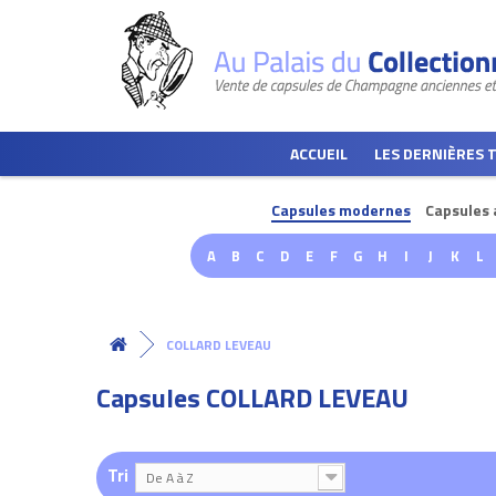
ACCUEIL
LES DERNIÈRES 
Capsules modernes
Capsules 
A
B
C
D
E
F
G
H
I
J
K
L
COLLARD LEVEAU
Capsules COLLARD LEVEAU
Tri
De A à Z