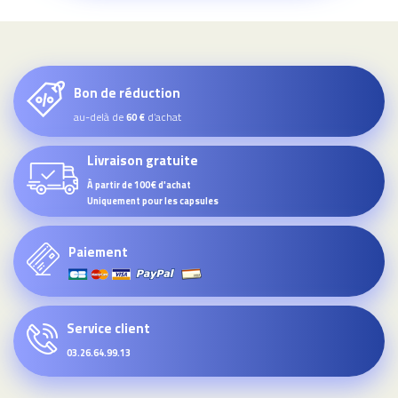
Bon de réduction
au-delà de
d’achat
60 €
Livraison gratuite
À partir de 100€ d'achat
Uniquement pour les capsules
Paiement
Service client
03.26.64.99.13