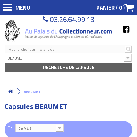
MENU
PANIER (
0
)
03.26.64.99.13
BEAUMET
RECHERCHE DE CAPSULE
BEAUMET
Capsules BEAUMET
Tri
De A à Z